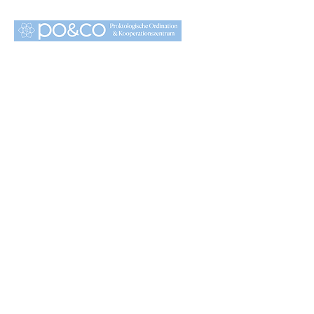
DIE
PROKTOLOGIN –
Dr. Kira Sorko-
Enzfelder
Wahlarztordination
004312126893
ordination@dieproktologin.at