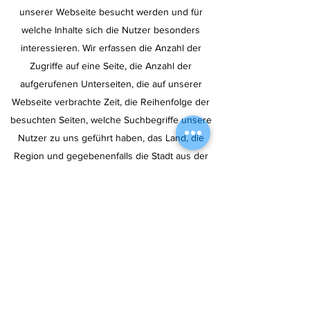
unserer Webseite besucht werden und für
welche Inhalte sich die Nutzer besonders
interessieren. Wir erfassen die Anzahl der
Zugriffe auf eine Seite, die Anzahl der
aufgerufenen Unterseiten, die auf unserer
Webseite verbrachte Zeit, die Reihenfolge der
besuchten Seiten, welche Suchbegriffe unsere
Nutzer zu uns geführt haben, das Land, die
Region und gegebenenfalls die Stadt aus der
der Zugriff erfolgt, sowie den Anteil von mobilen
Endgeräten, die auf unsere Webseiten
zugreifen. Die aus technischen Gründen
übermittelte IP-Adresse eines Rechners wird
automatisch anonymisiert und ermöglicht uns
keinen Rückschluss auf den einzelnen Nutzer.
Auf unserer Webseite kommen folgende
Performance Cookies zum Einsatz: